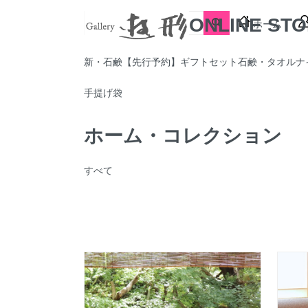
ONLINE ST
ホーム
新・石鹸【先行予約】
ギフトセット
石鹸・タオル
ナ
手提げ袋
ホーム・コレクション
すべて