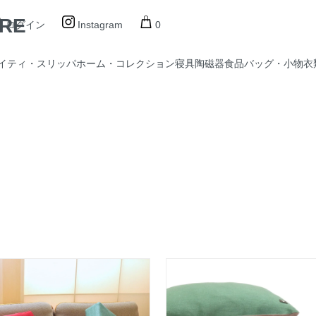
ORE
ログイン
Instagram
0
イティ・スリッパ
ホーム・コレクション
寝具
陶磁器
食品
バッグ・小物
衣