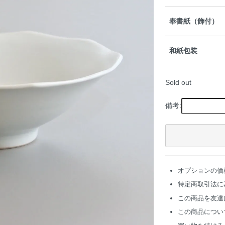
奉書紙（飾付）
和紙包装
Sold out
備考:
オプションの価
特定商取引法に
この商品を友達
この商品につい