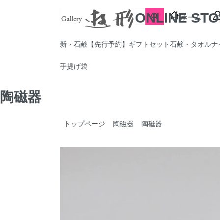
ONLINE ST
ホーム
新・石鹸【先行予約】
ギフトセット
石鹸・タオル
ナ
手提げ袋
陶磁器
トップページ
陶磁器
陶磁器