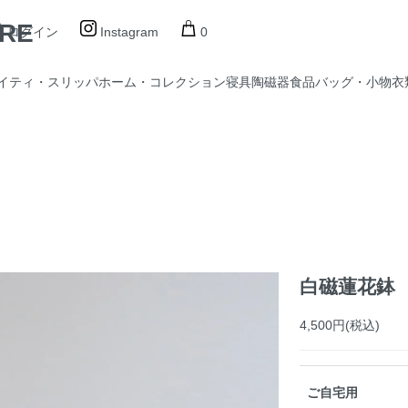
ORE
ログイン
Instagram
0
イティ・スリッパ
ホーム・コレクション
寝具
陶磁器
食品
バッグ・小物
衣
白磁蓮花鉢
4,500円(税込)
ご自宅用