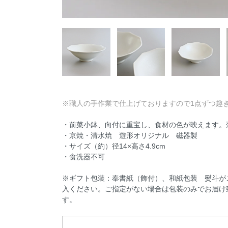
※職人の手作業で仕上げておりますので1点ずつ趣
・前菜小鉢、向付に重宝し、食材の色が映えます。
・京焼・清水焼 遊形オリジナル 磁器製
・サイズ（約）径14×高さ4.9cm
・食洗器不可
※ギフト包装：奉書紙（飾付）、和紙包装 熨斗が
入ください。ご指定がない場合は包装のみでお届け
す。