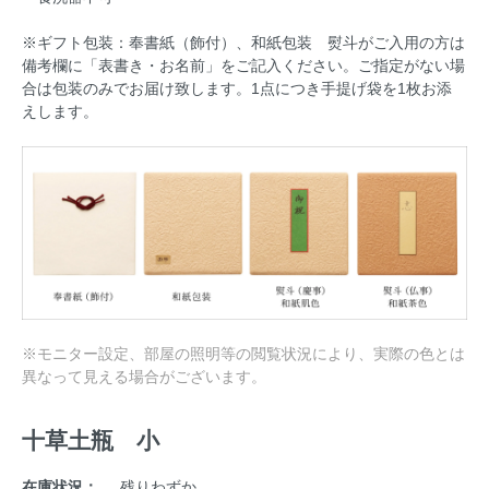
※ギフト包装：奉書紙（飾付）、和紙包装 熨斗がご入用の方は
備考欄に「表書き・お名前」をご記入ください。ご指定がない場
合は包装のみでお届け致します。1点につき手提げ袋を1枚お添
えします。
※モニター設定、部屋の照明等の閲覧状況により、実際の色とは
異なって見える場合がございます。
十草土瓶 小
在庫状況：
残りわずか