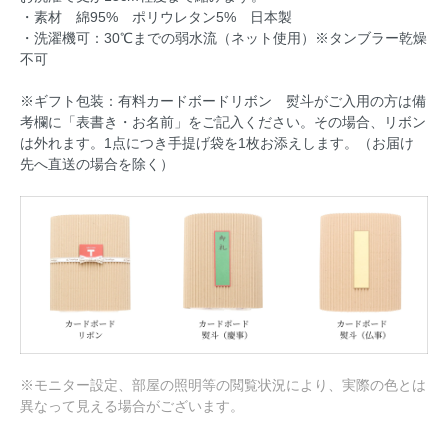
・素材 綿95% ポリウレタン5% 日本製
・洗濯機可：30℃までの弱水流（ネット使用）※タンブラー乾燥
不可
※ギフト包装：有料カードボードリボン 熨斗がご入用の方は備
考欄に「表書き・お名前」をご記入ください。その場合、リボン
は外れます。1点につき手提げ袋を1枚お添えします。（お届け
先へ直送の場合を除く）
※モニター設定、部屋の照明等の閲覧状況により、実際の色とは
異なって見える場合がございます。