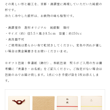
その美しい形と細工を、京都・清課堂に再現していただいた純銀の
杯です。
冷たく冷やした銀杯は、お飲物の味も格別です。
・清課堂作 遊形オリジナル 純銀製 箱付
・サイズ（約）径5.5×高さ8.5cm 容量：約150cc
・食洗器不可
・ご使用後は柔らかい布で乾拭きしてください。変色や汚れが著し
い場合は貴金属磨きをお使いくださいませ。
※ギフト包装：奉書紙（飾付）、和紙包装 熨斗がご入用の方は備
考欄に「表書き・お名前」をご記入ください。ご指定がない場合は
包装のみでお届け致します。1点につき手提げ袋を1枚お添えしま
す。