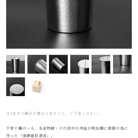
※1点ずつ趣きが異なりますこと、ご了承ください。
千家十職の一人、名金物師・十代目中川浄益が明治期に俵屋の為に
作った「南鐐鎚目酒呑」。