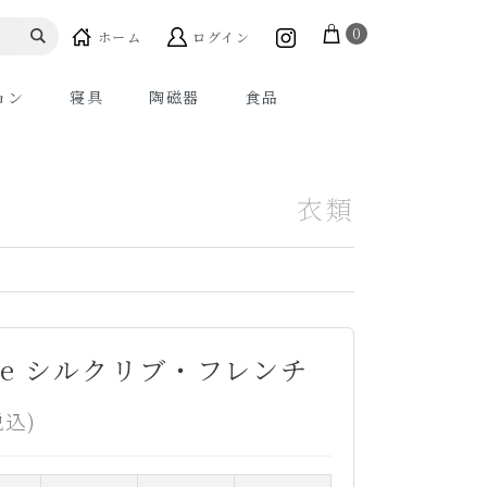
0
ホーム
ログイン
ョン
寝具
陶磁器
食品
衣類
utte シルクリブ・フレンチ
税込)