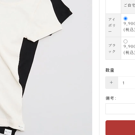
ご自
アイ
9,9
ボリ
(税込
ー
ブラ
9,9
ック
(税込
数量
+
備考: