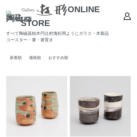
ONLINE
陶磁器
STORE
すべて
陶磁器
柏木円
辻村塊
松岡ようじ
ガラス・木製品
コースター・箸・箸置き
新着順
価格順
おすすめ順