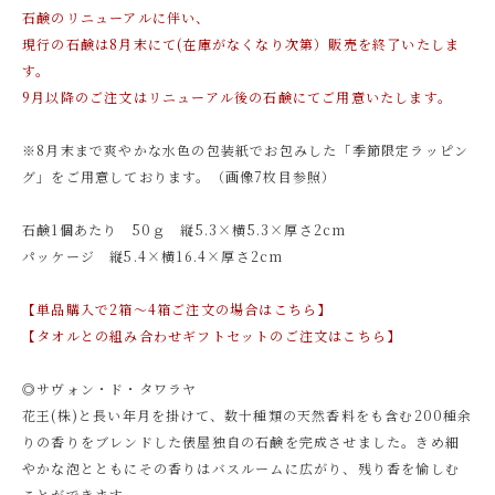
石鹸のリニューアルに伴い、
現行の石鹸は8月末にて(在庫がなくなり次第）販売を終了いたしま
す。
9月以降のご注文はリニューアル後の石鹸にてご用意いたします。
※8月末まで爽やかな水色の包装紙でお包みした「季節限定ラッピン
グ」をご用意しております。（画像7枚目参照）
石鹸1個あたり 50ｇ 縦5.3×横5.3×厚さ2cm
パッケージ 縦5.4×横16.4×厚さ2cm
【単品購入で2箱～4箱ご注文の場合はこちら】
【タオルとの組み合わせギフトセットのご注文はこちら】
◎サヴォン・ド・タワラヤ
花王(株)と長い年月を掛けて、数十種類の天然香料をも含む200種余
りの香りをブレンドした俵屋独自の石鹸を完成させました。きめ細
やかな泡とともにその香りはバスルームに広がり、残り香を愉しむ
ことができます。