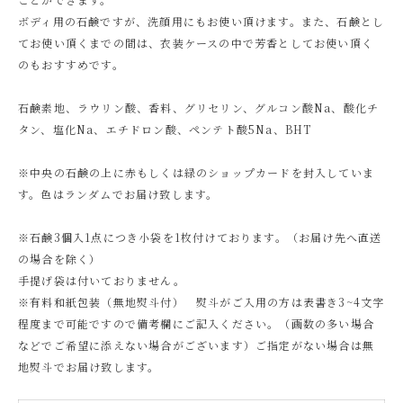
ボディ用の石鹸ですが、洗顔用にもお使い頂けます。また、石鹸とし
てお使い頂くまでの間は、衣装ケースの中で芳香としてお使い頂く
のもおすすめです。
石鹸素地、ラウリン酸、香料、グリセリン、グルコン酸Na、酸化チ
タン、塩化Na、エチドロン酸、ペンテト酸5Na、BHT
※中央の石鹸の上に赤もしくは緑のショップカードを封入していま
す。色はランダムでお届け致します。
※石鹸3個入1点につき小袋を1枚付けております。（お届け先へ直送
の場合を除く）
手提げ袋は付いておりません。
※有料和紙包装（無地熨斗付） 熨斗がご入用の方は表書き3~4文字
程度まで可能ですので備考欄にご記入ください。（画数の多い場合
などでご希望に添えない場合がございます）ご指定がない場合は無
地熨斗でお届け致します。